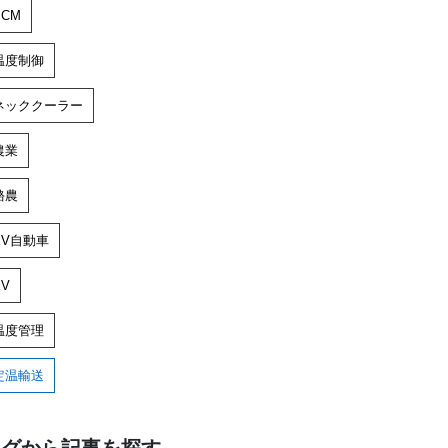
PCM
温度制御
ネッククーラー
農業
酪農
EV自動車
EV
温度管理
定温輸送