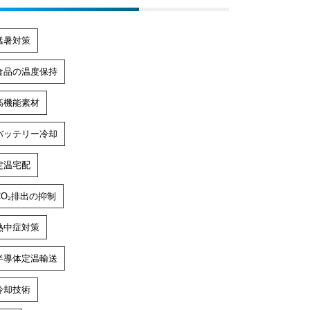
猛暑対策
食品の温度保持
高機能素材
バッテリー冷却
定温宅配
CO₂排出の抑制
熱中症対策
半導体定温輸送
冷却技術