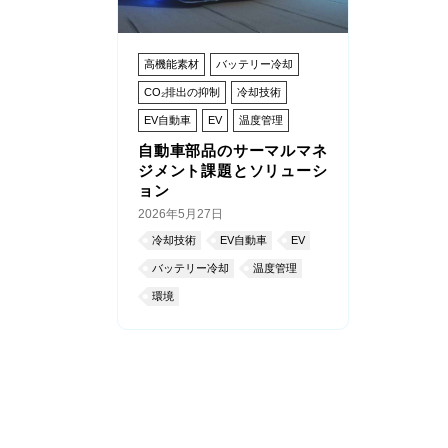
高機能素材
バッテリー冷却
CO₂排出の抑制
冷却技術
EV自動車
EV
温度管理
自動車部品のサーマルマネ
ジメント課題とソリューシ
ョン
2026年5月27日
冷却技術
EV自動車
EV
バッテリー冷却
温度管理
環境