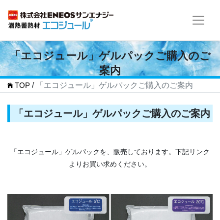
「エコジュール」ゲルパックご購入のご
案内
TOP
/
「エコジュール」ゲルパックご購入のご案内
「エコジュール」ゲルパックご購入のご案内
「エコジュール」ゲルパックを、販売しております。下記リンク
よりお買い求めください。