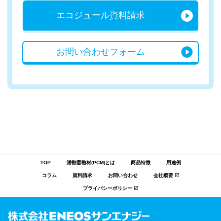
エコジュール
資料請求
お問い合わせ
フォーム
TOP
潜熱蓄熱材(PCM)とは
商品特徴
用途例
コラム
資料請求
お問い合わせ
会社概要
プライバシーポリシー