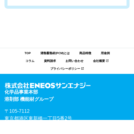
TOP
潜熱蓄熱材(PCM)とは
商品特徴
用途例
コラム
資料請求
お問い合わせ
会社概要
プライバシーポリシー
化学品事業本部
溶剤部 機能材グループ
〒105-7112
東京都港区東新橋一丁目5番2号
汐留シティセンター12階