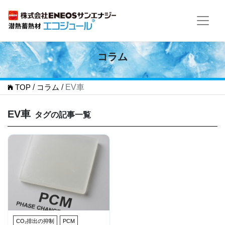
コラム
TOP
/
コラム
/
EV車
EV車
タグの記事一覧
CO₂排出の抑制
PCM