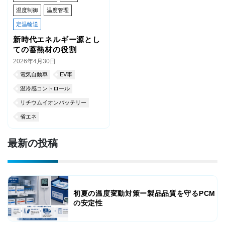
温度制御
温度管理
定温輸送
新時代エネルギー源とし
ての蓄熱材の役割
2026年4月30日
電気自動車
EV車
温冷感コントロール
リチウムイオンバッテリー
省エネ
最新の投稿
初夏の温度変動対策ー製品品質を守るPCM
の安定性