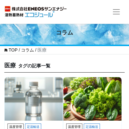
コラム
TOP
/
コラム
/
医療
医療
タグの記事一覧
温度管理
定温輸送
温度管理
定温輸送