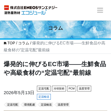
コラム
TOP
/
コラム
/
爆発的に伸びるEC市場――生鮮食品や高
級食材の“定温宅配”最前線
爆発的に伸びるEC市場――生鮮食品
や高級食材の“定温宅配”最前線
定温宅配
冷却技術
PCM
温度管理
2026年5月13日
定温輸送
定温宅配
環境配慮
定温輸送
温度管理