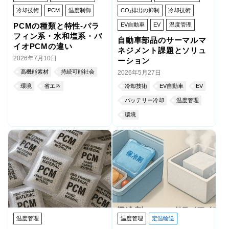
冷却技術
PCM
温度制御
CO₂排出の抑制
冷却技術
PCMの種類と特性-パラ
EV自動車
EV
温度管理
フィン系・水和塩系・バ
自動車部品のサーマルマ
イオPCMの違い
ネジメント課題とソリュ
2026年7月10日
ーション
高機能素材
持続可能社会
2026年5月27日
環境
省エネ
冷却技術
EV自動車
EV
バッテリー冷却
温度管理
環境
温度管理
温度管理
定温輸送