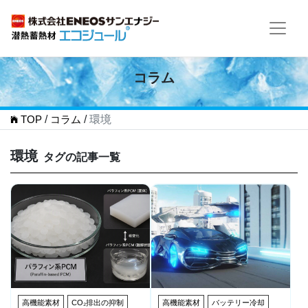
コラム
TOP
/
コラム
/
環境
環境
タグの記事一覧
高機能素材
CO₂排出の抑制
高機能素材
バッテリー冷却