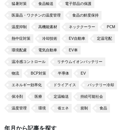
猛暑対策
食品輸送
電子部品の保護
医薬品・ワクチンの温度管理
食品の鮮度保持
温度抑制
高機能素材
ネッククーラー
PCM
熱中症対策
冷却技術
EV自動車
定温宅配
環境配慮
電気自動車
EV車
温冷感コントロール
リチウムイオンバッテリー
物流
BCP対策
半導体
EV
エネルギー効率化
ドライアイス
バッテリー冷却
保冷剤
医療
定温輸送
持続可能社会
温度管理
環境
省エネ
規制
食品
年月から記事を探す