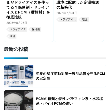
まだドライアイスを使っ
環境に配慮した定温輸送
てる？保冷剤・ドライア
の新時代
イスとPCM（蓄熱材）を
2025年7月31日
徹底比較
ドライアイス
環境
2025年8月26日
ドライアイス
保冷剤
環境
最新の投稿
初夏の温度変動対策ー製品品質を守るPCM
の安定性
PCMの種類と特性-パラフィン系・水和塩
系・バイオPCMの違い