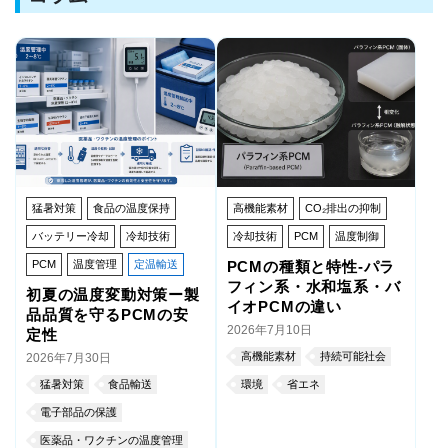
猛暑対策
食品の温度保持
高機能素材
CO₂排出の抑制
バッテリー冷却
冷却技術
冷却技術
PCM
温度制御
PCM
温度管理
定温輸送
PCMの種類と特性-パラ
フィン系・水和塩系・バ
初夏の温度変動対策ー製
イオPCMの違い
品品質を守るPCMの安
2026年7月10日
定性
高機能素材
持続可能社会
2026年7月30日
猛暑対策
食品輸送
環境
省エネ
電子部品の保護
医薬品・ワクチンの温度管理