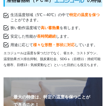
潜熱蓄熱材（
Ｐ
ＣＭ）
の特徴
生活温度領域（5℃～40℃）の中で
特定の温度を保つ
ことができます。
狭い動作温度域で
高い蓄熱量
を有します。
安定した性能が
長時間継続
します。
用途に応じて
様々な形態・形状に対応
しています。
エコジュールは温度を保つだけでなく、省エネ、コストダウン、
温室効果ガス排出抑制、脱炭素社会、SDGｓ（目標11：持続可能
な都市、目標13：気候変動など）といった目的にも役立ちます。
最大の特徴は、特定の温度を保つことが
できること！