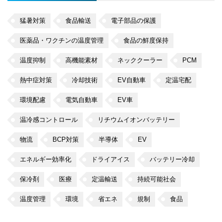
猛暑対策
食品輸送
電子部品の保護
医薬品・ワクチンの温度管理
食品の鮮度保持
温度抑制
高機能素材
ネッククーラー
PCM
熱中症対策
冷却技術
EV自動車
定温宅配
環境配慮
電気自動車
EV車
温冷感コントロール
リチウムイオンバッテリー
物流
BCP対策
半導体
EV
エネルギー効率化
ドライアイス
バッテリー冷却
保冷剤
医療
定温輸送
持続可能社会
温度管理
環境
省エネ
規制
食品