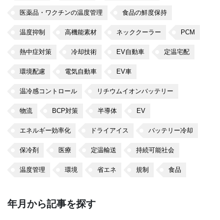
医薬品・ワクチンの温度管理
食品の鮮度保持
温度抑制
高機能素材
ネッククーラー
PCM
熱中症対策
冷却技術
EV自動車
定温宅配
環境配慮
電気自動車
EV車
温冷感コントロール
リチウムイオンバッテリー
物流
BCP対策
半導体
EV
エネルギー効率化
ドライアイス
バッテリー冷却
保冷剤
医療
定温輸送
持続可能社会
温度管理
環境
省エネ
規制
食品
年月から記事を探す